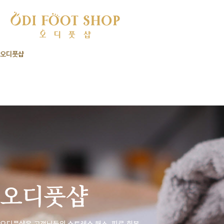
오디풋샵
프로그램
브랜드 소개
오시는 길
가맹점 문의
지점안내
아카데미
공지사항
가맹점 소식
이벤트
오디풋샵
오디풋샵은 고객님들의 스트레스 해소, 피로 회복,